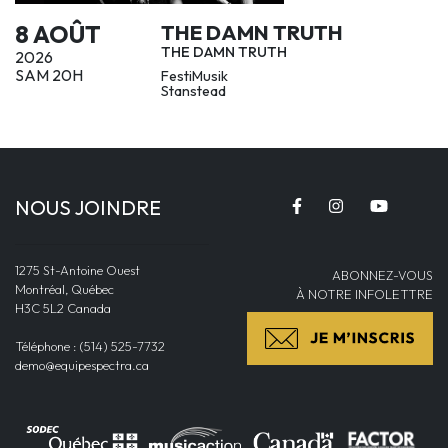
8 AOÛT
THE DAMN TRUTH
THE DAMN TRUTH
2026
SAM 20H
FestiMusik
Stanstead
NOUS JOINDRE
1275 St-Antoine Ouest
ABONNEZ-VOUS
Montréal, Québec
À NOTRE INFOLETTRE
H3C 5L2 Canada
Téléphone : (514) 525-7732
demo@equipespectra.ca