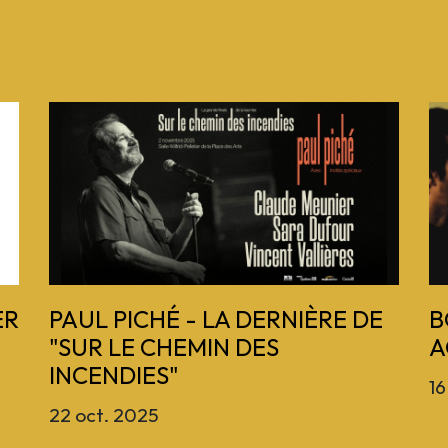
ER
PAUL PICHÉ - LA DERNIÈRE DE
B
"SUR LE CHEMIN DES
A
INCENDIES"
16
22 oct. 2025