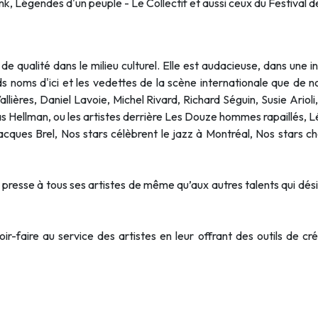
, Légendes d'un peuple - Le Collectif et aussi ceux du Festival d
 qualité dans le milieu culturel. Elle est audacieuse, dans une i
ds noms d'ici et les vedettes de la scène internationale que de 
lières, Daniel Lavoie, Michel Rivard, Richard Séguin, Susie Ario
 Hellman, ou les artistes derrière Les Douze hommes rapaillés,
ques Brel, Nos stars célèbrent le jazz à Montréal, Nos stars c
presse à tous ses artistes de même qu’aux autres talents qui désire
r-faire au service des artistes en leur offrant des outils de c