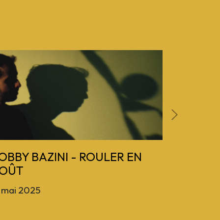
Next
OBBY BAZINI - ROULER EN
ÉDOUA
OÛT
PRÉSENT
 mai 2025
16 mai 20