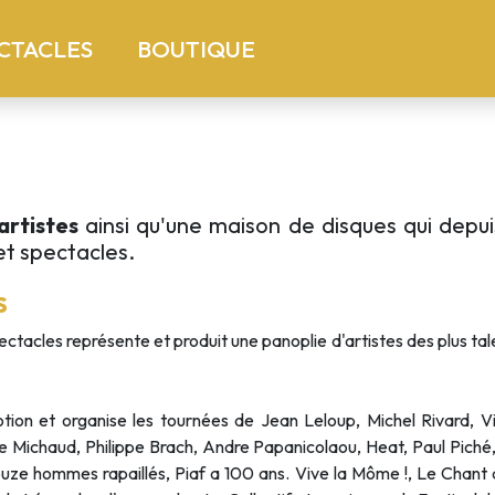
)
(current)
CTACLES
BOUTIQUE
artistes
ainsi qu'une maison de disques qui depu
et spectacles.
S
acles représente et produit une panoplie d'artistes des plus talent
motion et organise les tournées de Jean Leloup, Michel Rivard, Vi
ice Michaud, Philippe Brach, Andre Papanicolaou, Heat, Paul Piché
Douze hommes rapaillés, Piaf a 100 ans. Vive la Môme !, Le Chant