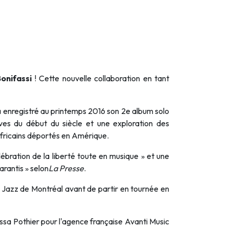
onifassi
! Cette nouvelle colla­bo­ra­tion en tant
a enregistré au printemps 2016 son 2
e
album solo
aves du début du siècle et une exploration des
africains déportés en Amérique.
ébration de la liberté toute en musique » et une
arantis » selon
La Presse
.
e Jazz de Montréal avant de partir en tournée en
essa Pothier pour l'agence française Avanti Music