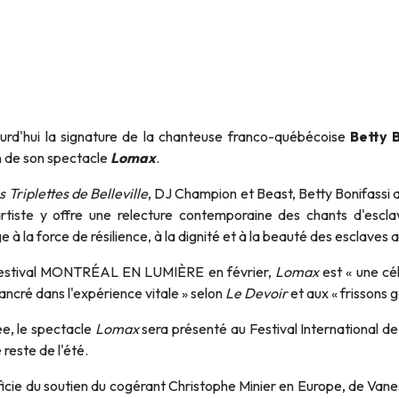
urd'hui la signature de la chanteuse franco-québécoise
Betty B
n de son spectacle
Lomax
.
s Triplettes de Belleville
, DJ Champion et Beast, Betty Bonifassi 
artiste y offre une relecture contemporaine des chants d'escl
la force de résilience, à la dignité et à la beauté des esclaves 
 festival MONTRÉAL EN LUMIÈRE en février,
Lomax
est « une cél
 ancré dans l'expérience vitale » selon
Le Devoir
et aux « frissons g
e, le spectacle
Lomax
sera présenté au Festival International d
 reste de l'été.
éficie du soutien du cogérant Christophe Minier en Europe, de Van