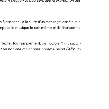
vement citoyen se poursuit, que la protection des
 à distance. À la suite d’un message laissé sur le
pose la musique le soir même et ils finalisent le
n texte, tout simplement.
Je voulais finir l’album
utôt un homme qui chante comme disait
Félix
, un