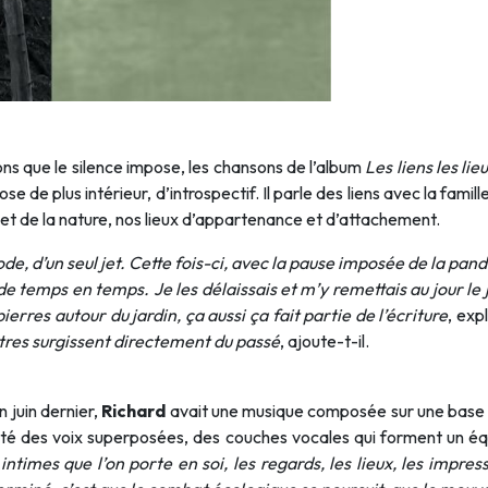
ions que le silence impose, les chansons de l’album
Les liens les lie
 de plus intérieur, d’introspectif. Il parle des liens avec la fam
ts et de la nature, nos lieux d’appartenance et d’attachement.
de, d’un seul jet. Cette fois-ci, avec la pause imposée de la pan
e temps en temps. Je les délaissais et m’y remettais au jour le jo
erres autour du jardin, ça aussi ça fait partie de l’écriture
, exp
autres surgissent directement du passé
, ajoute-t-il.
n juin dernier,
Richard
avait une musique composée sur une base de
jouté des voix superposées, des couches vocales qui forment un équ
times que l’on porte en soi, les regards, les lieux, les impress