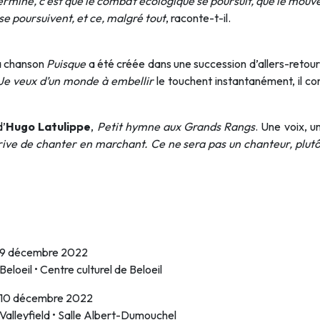
 terminé, c’est que le combat écologique se poursuit, que le mou
se poursuivent, et ce, malgré tout
, raconte-t-il.
la chanson
Puisque
a été créée dans une succession d’allers-retours
Je veux d’un monde à embellir
le touchent instantanément, il com
d’
Hugo Latulippe
,
Petit hymne aux Grands Rangs
. Une voix, u
rive de chanter en marchant. Ce ne sera pas un chanteur, pl
9 décembre 2022
Beloeil • Centre culturel de Beloeil
10 décembre 2022
Valleyfield • Salle Albert-Dumouchel