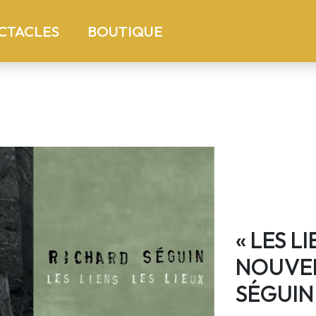
)
(current)
CTACLES
BOUTIQUE
« LES L
NOUVEL
SÉGUIN