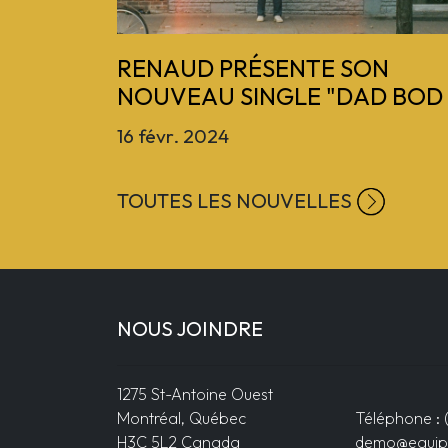
Previous
RENAUD PRÉSENTE SON
NOUVEAU SINGLE "DAD BOD
16 févr. 2024
TOUTES LES NOUVELLES
NOUS JOINDRE
1275 St-Antoine Ouest
Montréal, Québec
Téléphone : 
H3C 5L2 Canada
demo@equip