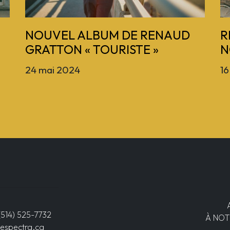
NOUVEL ALBUM DE RENAUD
R
GRATTON « TOURISTE »
N
24 mai 2024
16
(514) 525-7732
À NOT
espectra.ca