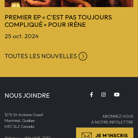
PREMIER EP « C'EST PAS TOUJOURS
COMPLIQUÉ » POUR IRÈNE
25 oct. 2024
TOUTES LES NOUVELLES
NOUS JOINDRE
1275 St-Antoine Ouest
ABONNEZ-VOUS
Montréal, Québec
À NOTRE INFOLETTRE
H3C 5L2 Canada
Téléphone : (514) 525-7732