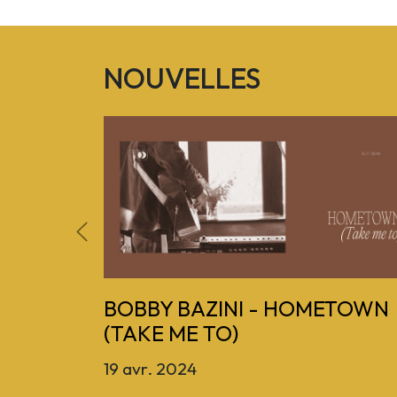
NOUVELLES
Previous
BOBBY BAZINI - HOMETOWN
(TAKE ME TO)
19 avr. 2024